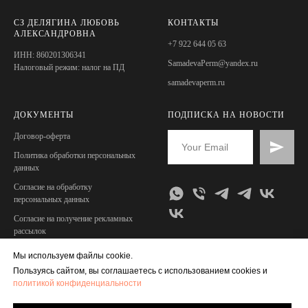
СЗ ДЕЛЯГИНА ЛЮБОВЬ
КОНТАКТЫ
АЛЕКСАНДРОВНА
+7 922 644 05 63
ИНН: 860201306341
SamadevaPerm@yandex.ru
Налоговый режим: налог на ПД
samadevaperm.ru
ДОКУМЕНТЫ
ПОДПИСКА НА НОВОСТИ
Договор-оферта
Политика обработки персональных
данных
Согласие на обработку
персональных данных
Согласие на получение рекламных
рассылок
Мы используем файлы cookie.
Пользуясь сайтом, вы соглашаетесь с использованием cookies и
политикой конфиденциальности
© SamadevaPerm, 2025
Сайт создан:
SamadevaPerm@yandex.ru